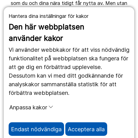
som du och dina nära tidigt får nytta av. Men utan
bidrag ingen forskning. Här spelar vi alla en avgörande
Hantera dina inställningar för kakor
roll.
Den här webbplatsen
Adress: Universitetssjukhuset, M-huset 701 85 Örebro
använder kakor
Telefon: 019-602 10 04
Epost: nyckelfonden@regionorebrolan.se
Vi använder webbkakor för att viss nödvändig
funktionalitet på webbplatsen ska fungera för
att ge dig en förbättrad upplevelse.
Dessutom kan vi med ditt godkännande för
analyskakor sammanställa statistik för att
förbättra webbplatsen.
Anpassa kakor
Endast nödvändiga
Acceptera alla