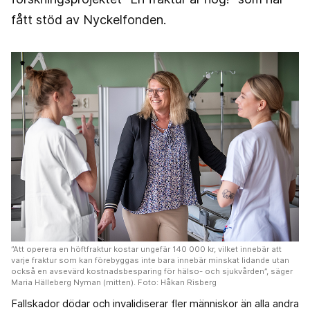
fått stöd av Nyckelfonden.
”Att operera en höftfraktur kostar ungefär 140 000 kr, vilket innebär att
varje fraktur som kan förebyggas inte bara innebär minskat lidande utan
också en avsevärd kostnadsbesparing för hälso- och sjukvården”, säger
Maria Hälleberg Nyman (mitten). Foto: Håkan Risberg
Fallskador dödar och invalidiserar fler människor än alla andra