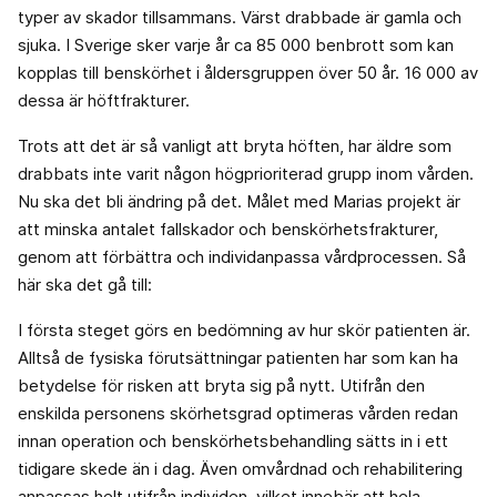
typer av skador tillsammans. Värst drabbade är gamla och
sjuka. I Sverige sker varje år ca 85 000 benbrott som kan
kopplas till benskörhet i åldersgruppen över 50 år. 16 000 av
dessa är höftfrakturer.
Trots att det är så vanligt att bryta höften, har äldre som
drabbats inte varit någon högprioriterad grupp inom vården.
Nu ska det bli ändring på det. Målet med Marias projekt är
att minska antalet fallskador och benskörhetsfrakturer,
genom att förbättra och individanpassa vårdprocessen. Så
här ska det gå till:
I första steget görs en bedömning av hur skör patienten är.
Alltså de fysiska förutsättningar patienten har som kan ha
betydelse för risken att bryta sig på nytt. Utifrån den
enskilda personens skörhetsgrad optimeras vården redan
innan operation och benskörhetsbehandling sätts in i ett
tidigare skede än i dag. Även omvårdnad och rehabilitering
anpassas helt utifrån individen, vilket innebär att hela