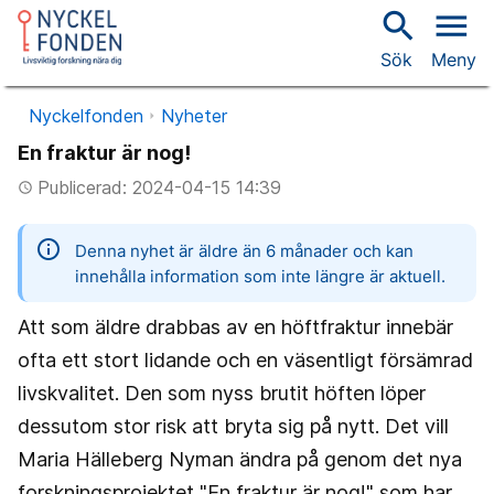
search
menu
Sök
Meny
Nyckelfonden
Nyheter
En fraktur är nog!
Publicerad: 2024-04-15 14:39
access_time
information
Denna nyhet är äldre än 6 månader och kan
innehålla information som inte längre är aktuell.
Att som äldre drabbas av en höftfraktur innebär
ofta ett stort lidande och en väsentligt försämrad
livskvalitet. Den som nyss brutit höften löper
dessutom stor risk att bryta sig på nytt. Det vill
Maria Hälleberg Nyman ändra på genom det nya
forskningsprojektet "En fraktur är nog!" som har